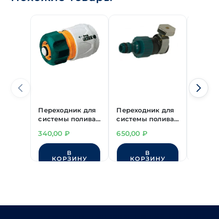
Переходник для
Переходник для
Перех
системы полива
системы полива
систе
"RACO" б/съем
"RACO" б/съем
"RACO"
340,00
₽
650,00
₽
345,0
(F) - цанга 1/2" с
(M) - хомут 1/2"
(F) - ц
автостопом
В
В
КОРЗИНУ
КОРЗИНУ
КО