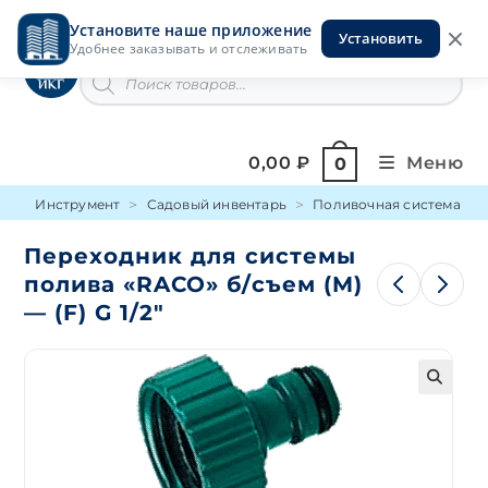
Перейти
Установите наше приложение
к
Установить
Инструменты на Горской
Удобнее заказывать и отслеживать
содержимому
Поиск
товаров
0,00
₽
Меню
0
Инструмент
Садовый инвентарь
Поливочная система
Переходник для системы
полива «RACO» б/съем (M)
— (F) G 1/2″
🔍