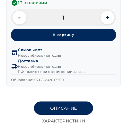
13 в наличии
-
+
Количество
товара
Переходник
В корзину
для
системы
полива
Самовывоз
"RACO"
Новосибирск • сегодня
Доставка
б/
Новосибирск • сегодня
съем
РФ • расчет при оформлении заказа
(M)
-
Обновлено: 07.08.2026 09:50
(F)
G
1/2"
ОПИСАНИЕ
ХАРАКТЕРИСТИКИ