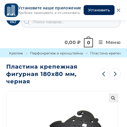
Перейти
Установите наше приложение
к
Установить
Инструменты на Горской
Удобнее заказывать и отслеживать
содержимому
Поиск
товаров
0,00
₽
Меню
0
Крепеж
Перфокрепеж и кронштейны
Пластина крепежна
Пластина крепежная
фигурная 180х80 мм,
черная
🔍