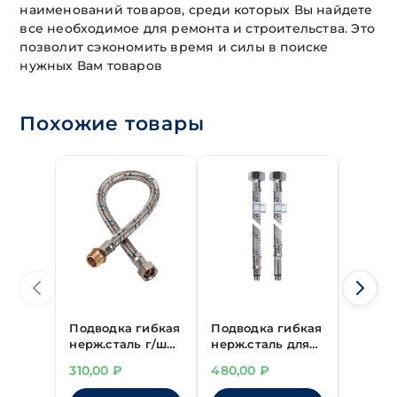
наименований товаров, среди которых Вы найдете
все необходимое для ремонта и строительства. Это
позволит сэкономить время и силы в поиске
нужных Вам товаров
Похожие товары
Подводка гибкая
Подводка гибкая
Подво
нерж.сталь г/ш
нерж.сталь для
нерж.с
1/2" 1200 мм
смесителя 1/2"
1/2" 8
310,00
₽
480,00
₽
270,0
800 мм (пара)