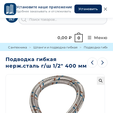
Перейти
Установите наше приложение
к
Установить
Инструменты на Горской
Удобнее заказывать и отслеживать
содержимому
Поиск
товаров
0,00
₽
Меню
0
Сантехника
Шланги и подводка гибкая
Подводка гибкая н
Подводка гибкая
нерж.сталь г/ш 1/2″ 400 мм
🔍