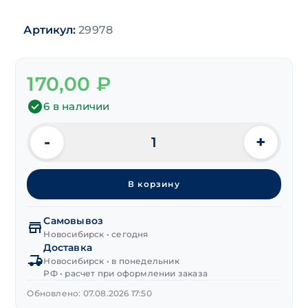
Артикул:
29978
170,00
₽
6 в наличии
-
+
Количество
товара
Подводка
В корзину
гибкая
нерж.сталь
г/
Самовывоз
ш
Новосибирск • сегодня
Доставка
1/2"
Новосибирск • в понедельник
400 мм
РФ • расчет при оформлении заказа
Обновлено: 07.08.2026 17:50