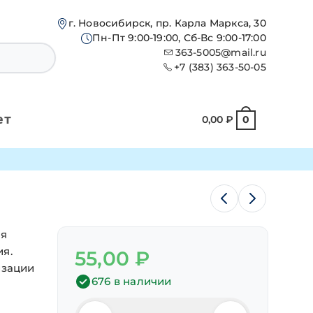
г. Новосибирск, пр. Карла Маркса, 30
Пн-Пт 9:00-19:00, Сб-Вс 9:00-17:00
363-5005@mail.ru
+7 (383) 363-50-05
ет
0,00
₽
0
ая
я.
55,00
₽
изации
676 в наличии