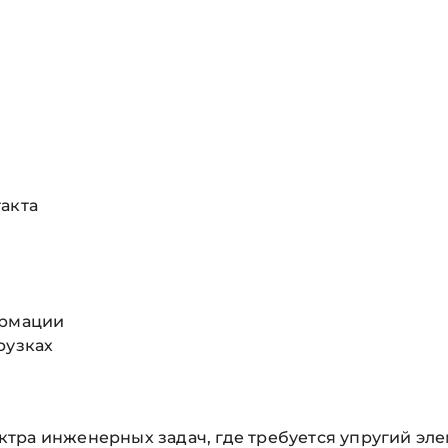
акта
ормации
рузках
тра инженерных задач, где требуется упругий эл