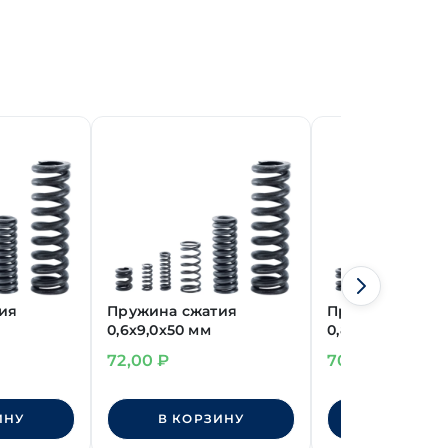
ия
Пружина сжатия
Пружина сжати
0,6х9,0х50 мм
0,8х7,0х23,4 мм
72,00
₽
70,00
₽
ИНУ
В КОРЗИНУ
В КОРЗИ