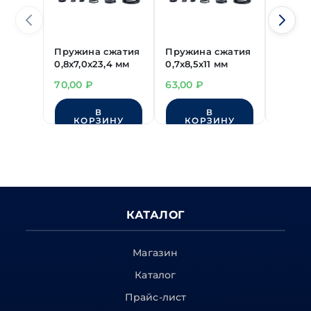
Пружина сжатия
Пружина сжатия
Пружи
0,8х7,0х23,4 мм
0,7х8,5х11 мм
0,8х7,0
70,00
₽
63,00
₽
63,00
В
В
КОРЗИНУ
КОРЗИНУ
КО
КАТАЛОГ
Магазин
Каталог
Прайс-лист