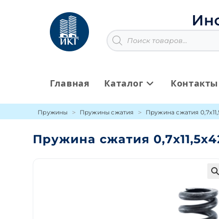
Перейти
к
Ин
содержимому
Поиск
товаров
Главная
Каталог
Контакты
Пружины
Пружины сжатия
Пружина сжатия 0,7х11
Пружина сжатия 0,7х11,5х
🔍