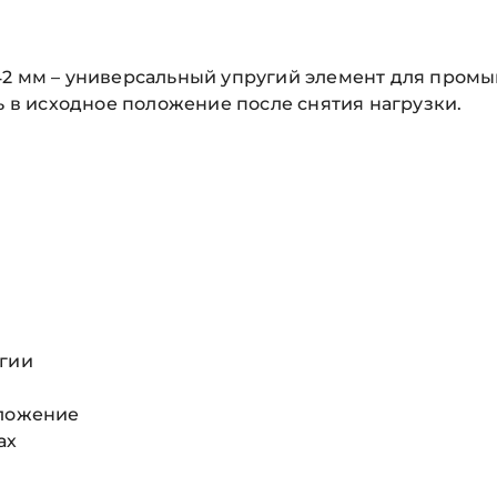
42 мм – универсальный упругий элемент для пром
ь в исходное положение после снятия нагрузки.
ргии
оложение
ах