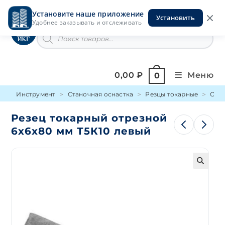
Перейти
Установите наше приложение
к
Установить
Инструменты на Горской
Удобнее заказывать и отслеживать
содержимому
Поиск
товаров
0,00
₽
Меню
0
Инструмент
Станочная оснастка
Резцы токарные
Отр
Резец токарный отрезной
6х6х80 мм Т5К10 левый
🔍