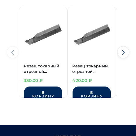
Резец токарный
Резец токарный
Резец
отрезной
отрезной
отрез
20х12х120 мм
6х6х80 мм Т5К10
40х25
330,00
₽
420,00
₽
1'100,
Т15К6
Т15К6
В
В
КОРЗИНУ
КОРЗИНУ
КО