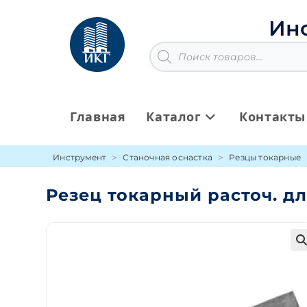
Перейти
к
Ин
содержимому
Поиск
товаров
Главная
Каталог
Контакты
Инструмент
Станочная оснастка
Резцы токарные
Резец токарный расточ. для
🔍