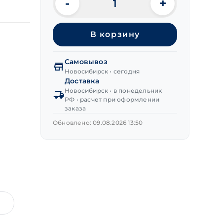
-
+
Количество
товара
Резец
В корзину
токарный
расточ.
для
Самовывоз
скв.
Новосибирск • сегодня
отв.
Доставка
12х12х140 мм
Новосибирск • в понедельник
РФ • расчет при оформлении
Т5К10
заказа
Обновлено: 09.08.2026 13:50