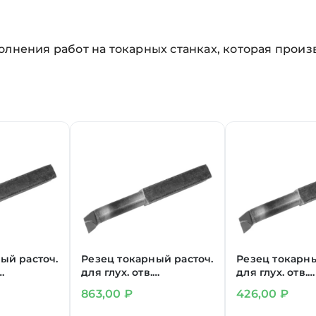
олнения работ на токарных станках, которая произв
ый расточ.
Резец токарный расточ.
Резец токарны
для глух. отв.
для глух. отв.
 ВК8
25х16х200 мм Т15К6
16х16х140 мм 
863,00
₽
426,00
₽