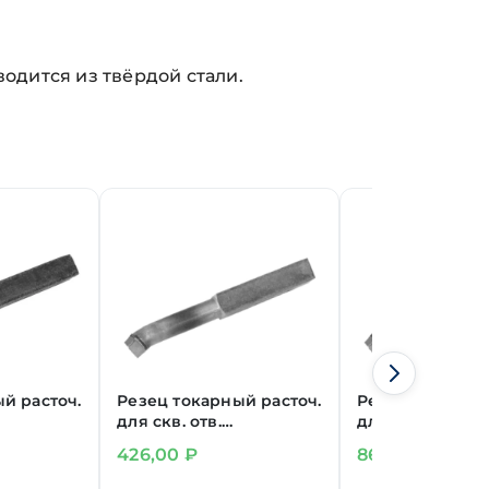
одится из твёрдой стали.
й расточ.
Резец токарный расточ.
Резец токарный
для скв. отв.
для скв. отв.
ВК8
16х16х140 мм Т5К10
20х16х200 мм Т
426,00
₽
863,00
₽