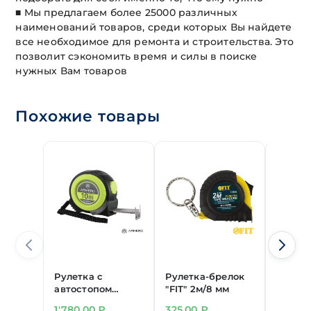
■ Мы предлагаем более 25000 различных
наименований товаров, среди которых Вы найдете
все необходимое для ремонта и строительства. Это
позволит сэкономить время и силы в поиске
нужных Вам товаров
Похожие товары
Рулетка с
Рулетка-брелок
Рулетк
автостопом
"FIT" 2м/8 мм
STABIL
"ARMERO"
7,5м/2
1'780,00
₽
325,00
₽
680,0