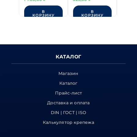
10м/25 мм
магни
В
В
КОРЗИНУ
КОРЗИНУ
КО
КАТАЛОГ
Магазин
Каталог
Прайс-лист
Доставка и оплата
DIN | ГОСТ | ISO
Калькулятор крепежа