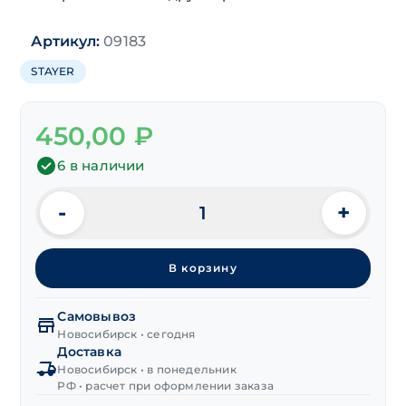
Артикул:
09183
STAYER
450,00
₽
6 в наличии
-
+
Количество
товара
Рулетка
В корзину
"STAYER"
LEADER
5м/25 мм
Самовывоз
магнитная
Новосибирск • сегодня
Доставка
с
Новосибирск • в понедельник
автостопом
РФ • расчет при оформлении заказа