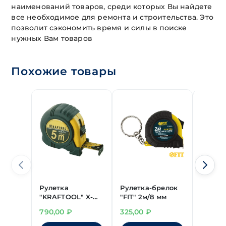
наименований товаров, среди которых Вы найдете
все необходимое для ремонта и строительства. Это
позволит сэкономить время и силы в поиске
нужных Вам товаров
Похожие товары
Рулетка
Рулетка-брелок
Рулет
"KRAFTOOL" X-
"FIT" 2м/8 мм
3м/16 
Drive 5м/25 мм
790,00
₽
325,00
₽
130,00