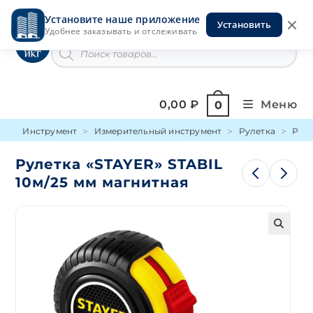
Перейти
Установите наше приложение
к
Установить
Инструменты на Горской
Удобнее заказывать и отслеживать
содержимому
Поиск
товаров
0,00
₽
Меню
0
Инструмент
Измерительный инструмент
Рулетка
Руле
Рулетка «STAYER» STABIL
10м/25 мм магнитная
🔍