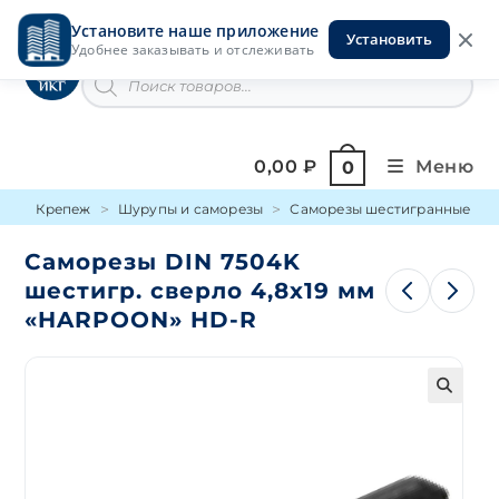
Перейти
Установите наше приложение
к
Установить
Инструменты на Горской
Удобнее заказывать и отслеживать
содержимому
Поиск
товаров
0,00
₽
Меню
0
Крепеж
Шурупы и саморезы
Саморезы шестигранные све
Саморезы DIN 7504K
шестигр. сверло 4,8х19 мм
«HARPOON» HD-R
🔍