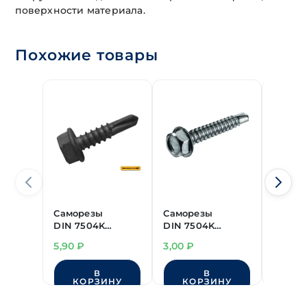
поверхности материала.
Похожие товары
Саморезы
Саморезы
Самор
DIN 7504K
DIN 7504K
DIN 7
шестигр. сверло
шестигр. сверло
шестиг
5,90
₽
3,00
₽
3,40
₽
4,2х16 мм
4,8х32 мм, цинк
4,8х38
"HARPOON" HD-R
В
В
КОРЗИНУ
КОРЗИНУ
КО