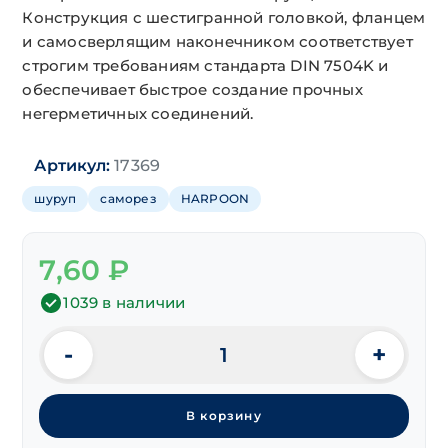
Конструкция с шестигранной головкой, фланцем
и самосверлящим наконечником соответствует
строгим требованиям стандарта DIN 7504K и
обеспечивает быстрое создание прочных
негерметичных соединений.
Артикул:
17369
шуруп
саморез
HARPOON
7,60
₽
1039 в наличии
-
+
Количество
товара
Саморезы
В корзину
DIN 7504K
шестигр.