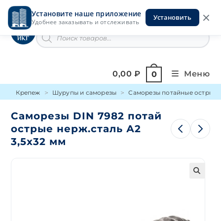
Перейти
Установите наше приложение
к
Установить
Инструменты на Горской
Удобнее заказывать и отслеживать
содержимому
Поиск
товаров
0,00
₽
Меню
0
Крепеж
Шурупы и саморезы
Саморезы потайные острые 
Саморезы DIN 7982 потай
острые нерж.сталь А2
3,5х32 мм
🔍