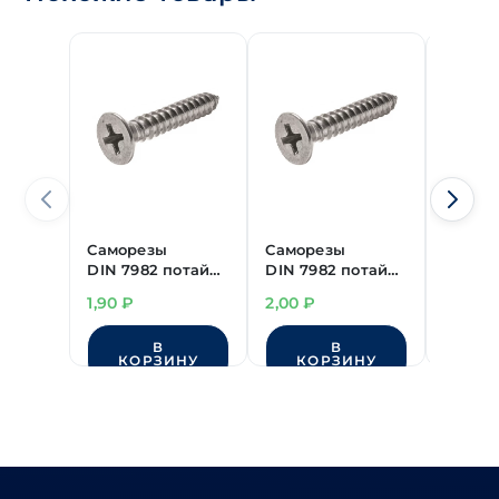
Саморезы
Саморезы
Самор
DIN 7982 потай
DIN 7982 потай
DIN 79
острые
острые
остры
1,90
₽
2,00
₽
12,00
нерж.сталь А2
нерж.сталь А2
нерж.с
3,5х6,5 мм
3,5х9,5 мм
6,3х25
В
В
КОРЗИНУ
КОРЗИНУ
КО