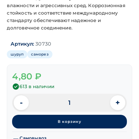
влажности и агрессивных сред. Коррозионная
стойкость и соответствие международному
стандарту обеспечивают надежное и
долговечное соединение.
Артикул:
30730
шуруп
саморез
4,80
₽
613 в наличии
-
+
Количество
товара
Саморезы
В корзину
DIN 7982
потай
острые
Самовывоз