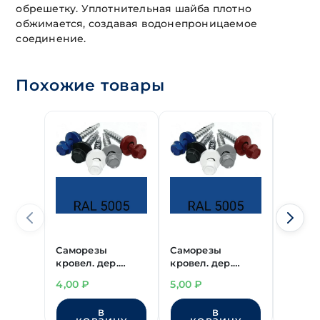
обрешетку. Уплотнительная шайба плотно
обжимается, создавая водонепроницаемое
соединение.
Похожие товары
Саморезы
Саморезы
Самор
кровел. дер.
кровел. дер.
кровел
RAL5005 (синий)
RAL5005 (синий)
RAL300
4,00
₽
5,00
₽
5,00
₽
4,8х50 мм
4,8х70 мм
красн
4,8х70
В
В