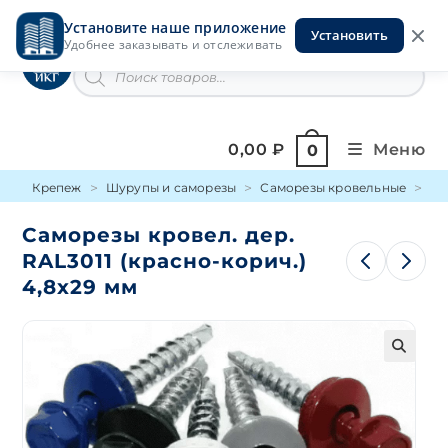
Перейти
Установите наше приложение
к
Установить
Инструменты на Горской
Удобнее заказывать и отслеживать
содержимому
Поиск
товаров
0,00
₽
Меню
0
Крепеж
Шурупы и саморезы
Саморезы кровельные
По
Саморезы кровел. дер.
RAL3011 (красно-корич.)
4,8х29 мм
🔍