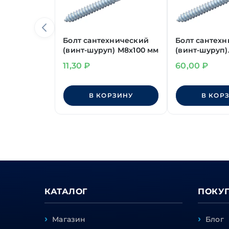
Болт сантехнический
Болт сантех
(винт-шуруп) М8х100 мм
(винт-шуруп)
М10х220 мм б
11,30
₽
60,00
₽
TORX
В КОРЗИНУ
В КОР
КАТАЛОГ
ПОКУ
Магазин
Блог