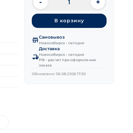
-
+
Количество
товара
Саморезы
В корзину
оконные,
острые
цинк
Самовывоз
4,0х40 мм
Новосибирск • сегодня
Доставка
Новосибирск • сегодня
РФ • расчет при оформлении
заказа
Обновлено: 06.08.2026 17:50