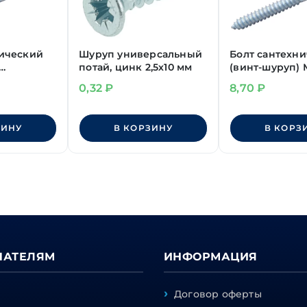
нический
Шуруп универсальный
Болт сантехн
потай, цинк 2,5х10 мм
(винт-шуруп) 
ез шлица
0,32
₽
8,70
₽
ЗИНУ
В КОРЗИНУ
В КОРЗ
ПАТЕЛЯМ
ИНФОРМАЦИЯ
Договор оферты