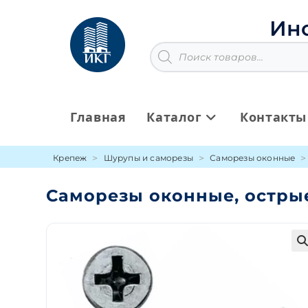
Перейти
к
Ин
содержимому
Поиск
товаров
Главная
Каталог
Контакты
Крепеж
Шурупы и саморезы
Саморезы оконные
Саморезы оконные, остры
🔍