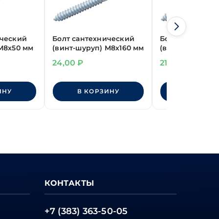
ический
Болт сантехнический
Болт сантехни
М8х50 мм
(винт-шуруп) М8х160 мм
(винт-шуруп)
М8х140 мм
24,00
₽
21,00
₽
ИНУ
В КОРЗИНУ
В КОРЗИ
КОНТАКТЫ
+7 (383) 363-50-05