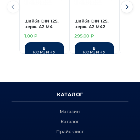
Шайба DIN 125,
Шайба DIN 125,
Шайба 
нерж. А2 М4
нерж. А2 М42
нерж. 
1,00
₽
295,00
₽
140,0
В
В
КОРЗИНУ
КОРЗИНУ
КО
КАТАЛОГ
Магазин
Каталог
Прайс-лист