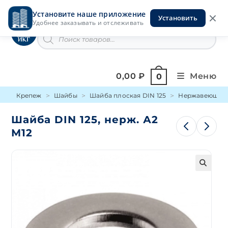
Перейти
Установите наше приложение
к
Установить
Инструменты на Горской
Удобнее заказывать и отслеживать
содержимому
Поиск
товаров
0,00
₽
Меню
0
Крепеж
Шайбы
Шайба плоская DIN 125
Нержавеющая 
Шайба DIN 125, нерж. А2
М12
🔍