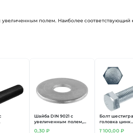
 с увеличенным полем. Наиболее соответствующий 
с
Шайба DIN 9021 с
Болт шестигр
увеличенным полем,
головка цинк
ом 12.9
цинк М2,5
М36х100 мм DI
0,30
₽
1'100,00
₽