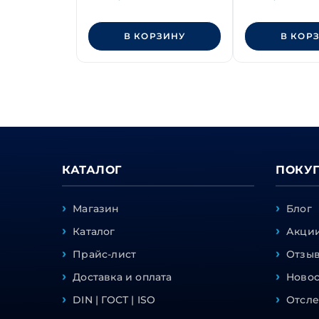
М36х120 мм с неполной
М36х100 мм с
резьбой, оксид
резьбой, окс
В КОРЗИНУ
В КОР
КАТАЛОГ
ПОКУ
Магазин
Блог
Каталог
Акции
Прайс-лист
Отзы
Доставка и оплата
Ново
DIN | ГОСТ | ISO
Отсле