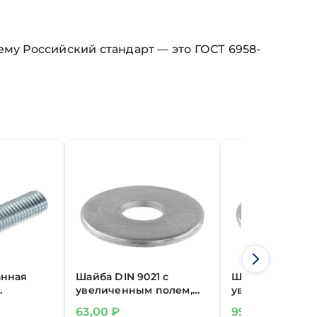
ему Российский стандарт — это ГОСТ 6958-
анная
Шайба DIN 9021 с
Шайба DIN 9021
увеличенным полем,
увеличенным п
N 933
цинк М24
цинк М27
63,00
₽
99,00
₽