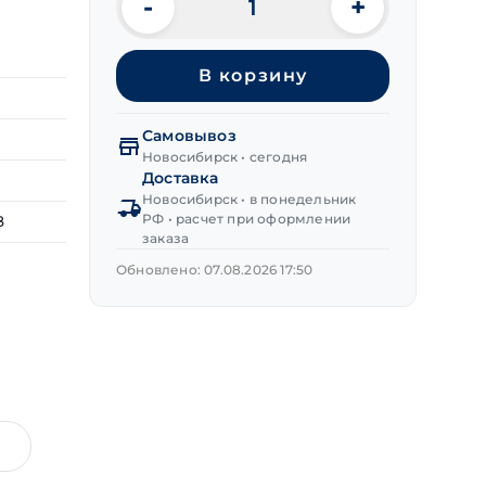
-
+
Количество
товара
Шайба
В корзину
DIN 9021
с
увеличенным
Самовывоз
полем,
Новосибирск • сегодня
цинк
Доставка
М36
Новосибирск • в понедельник
РФ • расчет при оформлении
8
заказа
Обновлено: 07.08.2026 17:50