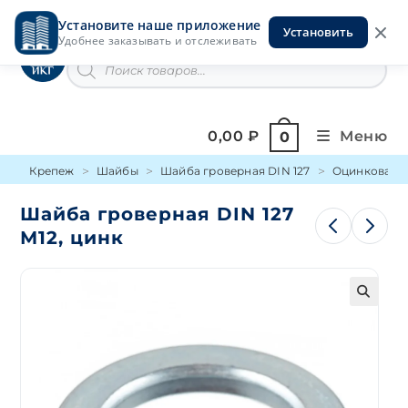
Перейти
Установите наше приложение
к
Установить
Инструменты на Горской
Удобнее заказывать и отслеживать
содержимому
Поиск
товаров
0,00
₽
Меню
0
Крепеж
Шайбы
Шайба гроверная DIN 127
Оцинкованн
Шайба гроверная DIN 127
М12, цинк
🔍