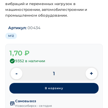
вибраций и переменных нагрузок в
машиностроении, автомобилестроении и
промышленном оборудовании.
Артикул:
00434
М12
1,70
₽
9352 в наличии
-
+
Количество
товара
Шайба
В корзину
гроверная
DIN 127
М12,
Самовывоз
цинк
Новосибирск • сегодня