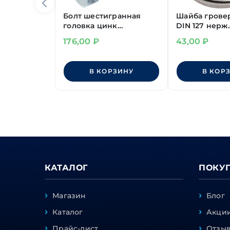
Болт шестигранная
Шайба грове
головка цинк
DIN 127 нерж
М14х280 мм DIN 933
176,00
₽
43,00
₽
В КОРЗИНУ
В КОР
КАТАЛОГ
ПОКУ
Магазин
Блог
Каталог
Акции
Прайс-лист
Отзы