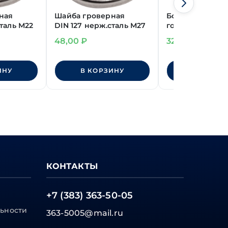
ная
Шайба гроверная
Болт шестигра
сталь М22
DIN 127 нерж.сталь М27
головка цинк
М14х30 мм DIN 
48,00
₽
32,00
₽
класс прочност
ИНУ
В КОРЗИНУ
В КОРЗИ
КОНТАКТЫ
+7 (383) 363-50-05
ьности
363-5005@mail.ru