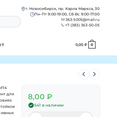
г. Новосибирск, пр. Карла Маркса, 30
Пн-Пт 9:00-19:00, Сб-Вс 9:00-17:00
363-5005@mail.ru
+7 (383) 363-50-05
ет
0,00
₽
0
М14
нт для
8,00
₽
овиях
541 в наличии
стойкое
сивных