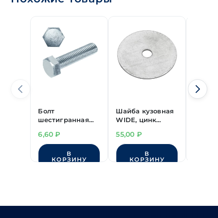
Болт
Шайба кузовная
Болт
шестигранная
WIDE, цинк
шести
головка цинк
М10х40 мм
головк
6,60
₽
55,00
₽
3,50
₽
М5х70 мм
М5х30
DIN 933
DIN 93
В
В
прочно
КОРЗИНУ
КОРЗИНУ
КО