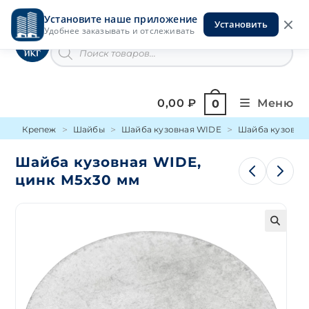
Перейти
Установите наше приложение
к
Установить
Инструменты на Горской
Удобнее заказывать и отслеживать
содержимому
Поиск
товаров
0,00
₽
Меню
0
Крепеж
Шайбы
Шайба кузовная WIDE
Шайба кузовная
Шайба кузовная WIDE,
цинк М5х30 мм
🔍