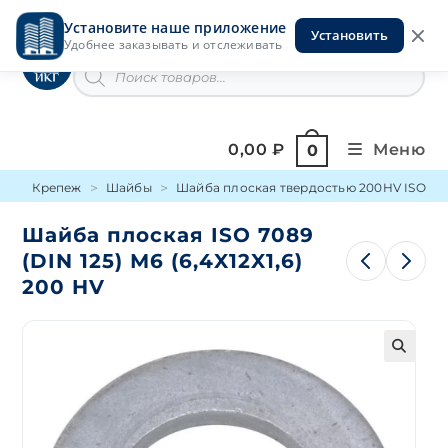
Перейти
Установите наше приложение
к
Установить
Инструменты на Горской
Удобнее заказывать и отслеживать
содержимому
Поиск
товаров
0,00
₽
Меню
0
Крепеж
Шайбы
Шайба плоская твердостью 200HV ISO 70
Шайба плоская ISO 7089
(DIN 125) М6 (6,4X12X1,6)
200 HV
🔍