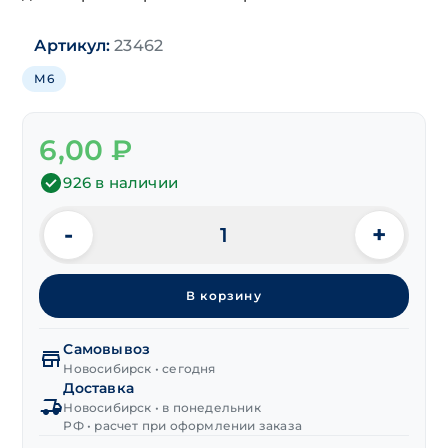
Артикул:
23462
М6
6,00
₽
926 в наличии
-
+
Количество
товара
Шайба
В корзину
плоская
ISO
7089
Самовывоз
(DIN 125)
Новосибирск • сегодня
Доставка
М6
Новосибирск • в понедельник
(6,4X12X1,6)
РФ • расчет при оформлении заказа
200