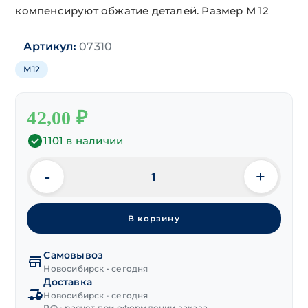
компенсируют обжатие деталей. Размер М 12
07310
Артикул:
М12
42,00
₽
1101 в наличии
-
+
Количество
товара
Шайба
В корзину
тарельчатая
DIN 6796
М12
Самовывоз
Новосибирск • сегодня
Доставка
Новосибирск • сегодня
РФ • расчет при оформлении заказа