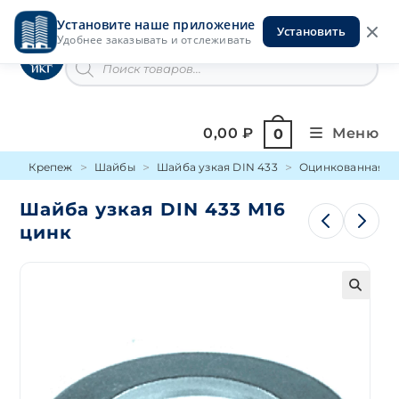
Перейти
Установите наше приложение
к
Установить
Инструменты на Горской
Удобнее заказывать и отслеживать
содержимому
Поиск
товаров
0,00
₽
Меню
0
Крепеж
Шайбы
Шайба узкая DIN 433
Оцинкованная
Шайба узкая DIN 433 М16
цинк
🔍