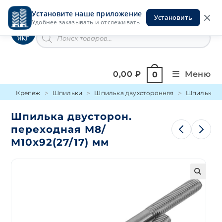
Перейти
Установите наше приложение
к
Установить
Инструменты на Горской
Удобнее заказывать и отслеживать
содержимому
Поиск
товаров
0,00
₽
Меню
0
Крепеж
Шпильки
Шпилька двухсторонняя
Шпилька дв
Шпилька двусторон.
переходная М8/
М10х92(27/17) мм
🔍