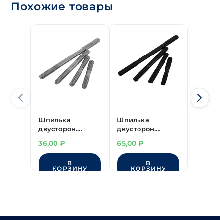
Похожие товары
Шпилька
Шпилька
Шпиль
двусторон.
двусторон.
двусто
М8х29(10/11) мм
переходная
М8х54(
36,00
₽
65,00
₽
54,00
цинк
М8(мелк.шаг1.0)/
цинк
М8х75(23/17) мм
В
В
без покрытия
КОРЗИНУ
КОРЗИНУ
КО