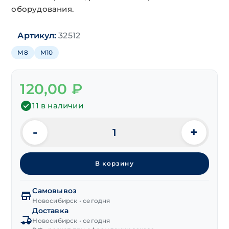
оборудования.
Артикул:
32512
М8
М10
120,00
₽
11 в наличии
-
+
Количество
товара
Шпилька
В корзину
двусторон.
переходная
М8/
Самовывоз
М10х92(27/17) мм
Новосибирск • сегодня
Доставка
Новосибирск • сегодня