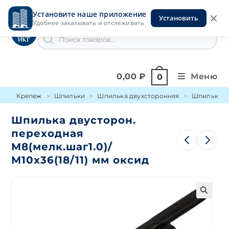
Перейти
Установите наше приложение
к
Установить
Инструменты на Горской
Удобнее заказывать и отслеживать
содержимому
Поиск
товаров
0,00
₽
Меню
0
Крепеж
Шпильки
Шпилька двухсторонняя
Шпилька дв
Шпилька двусторон.
переходная
М8(мелк.шаг1.0)/
М10х36(18/11) мм оксид
🔍