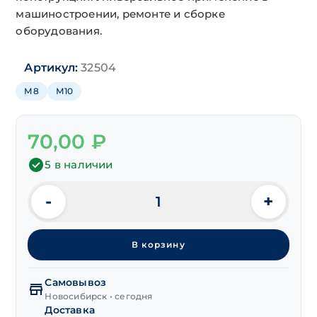
машиностроении, ремонте и сборке
оборудования.
Артикул:
32504
М8
М10
70,00
₽
5 в наличии
-
+
Количество
товара
Шпилька
В корзину
двусторон.
переходная
М8(мелк.шаг1.0)/
Самовывоз
М10х36(18/11) мм
Новосибирск • сегодня
Доставка
оксид