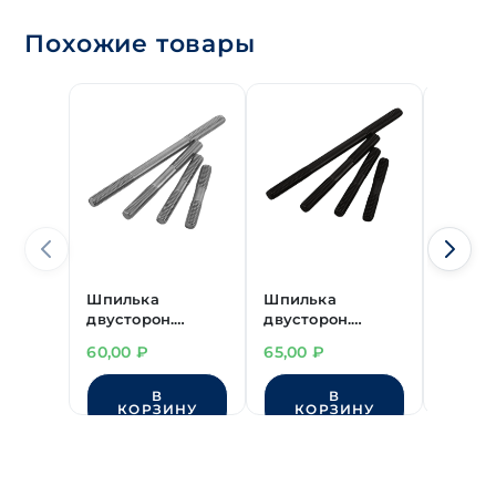
Похожие товары
Шпилька
Шпилька
Шпиль
двусторон.
двусторон.
двусто
М8х63(14/23) мм
переходная
М6х30(
60,00
₽
65,00
₽
24,00
цинк
М8(мелк.шаг1.0)/
цинк
М8х75(23/17) мм
В
В
без покрытия
КОРЗИНУ
КОРЗИНУ
КО