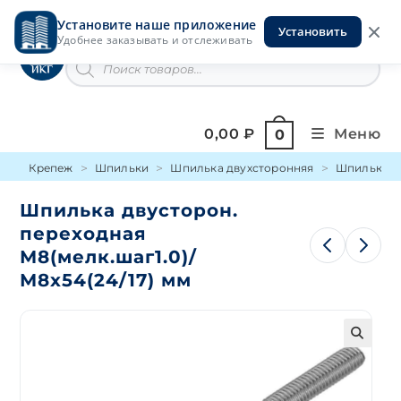
Перейти
Установите наше приложение
к
Установить
Инструменты на Горской
Удобнее заказывать и отслеживать
содержимому
Поиск
товаров
0,00
₽
Меню
0
Крепеж
Шпильки
Шпилька двухсторонняя
Шпилька дв
Шпилька двусторон.
переходная
М8(мелк.шаг1.0)/
М8х54(24/17) мм
🔍