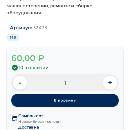
машиностроении, ремонте и сборке
оборудования.
Артикул:
32475
М8
60,00
₽
10 в наличии
-
+
Количество
товара
Шпилька
В корзину
двусторон.
переходная
М8(мелк.шаг1.0)/
Самовывоз
М8х54(24/17) мм
Новосибирск • сегодня
Доставка