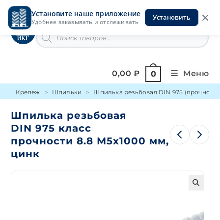
Перейти
Установите наше приложение
к
Установить
Инструменты на Горской
Удобнее заказывать и отслеживать
содержимому
Поиск
товаров
0,00
₽
Меню
0
Крепеж
Шпильки
Шпилька резьбовая DIN 975 (прочность 
Шпилька резьбовая
DIN 975 класс
прочности 8.8 М5х1000 мм,
цинк
🔍