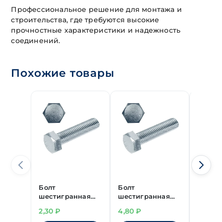
Профессиональное решение для монтажа и
строительства, где требуются высокие
прочностные характеристики и надежность
соединений.
Похожие товары
Болт
Болт
Шпиль
шестигранная
шестигранная
резьб
головка цинк
головка цинк
DIN 97
2,30
₽
4,80
₽
460,0
М6х10 мм DIN 933
М5х45 мм
прочно