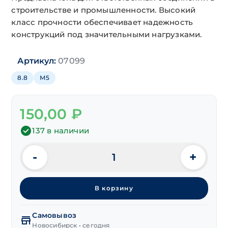
строительстве и промышленности. Высокий
класс прочности обеспечивает надежность
конструкций под значительными нагрузками.
Артикул:
07099
8.8
М5
150,00
₽
137 в наличии
-
+
Количество
товара
Шпилька
В корзину
резьбовая
DIN 975
класс
Самовывоз
прочности 8.8
Новосибирск • сегодня