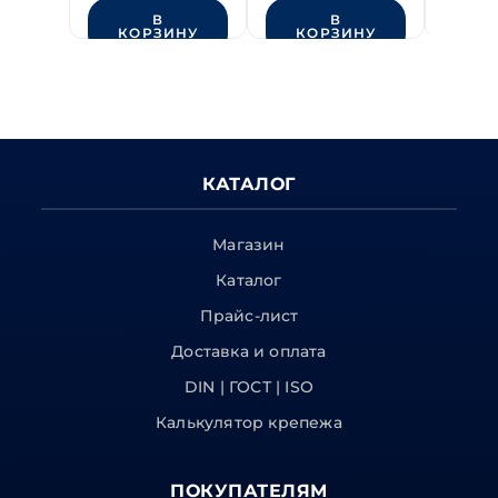
класс
DIN 933 класс
М8х20
В
В
прочности 8.8
прочности 8.8
цинк
КОРЗИНУ
КОРЗИНУ
КО
КАТАЛОГ
Магазин
Каталог
Прайс-лист
Доставка и оплата
DIN | ГОСТ | ISO
Калькулятор крепежа
ПОКУПАТЕЛЯМ