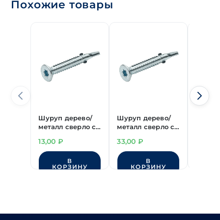
Похожие товары
Шуруп дерево/
Шуруп дерево/
Шуруп
металл сверло с
металл сверло с
металл
ушками
ушками
ушкам
13,00
₽
33,00
₽
29,00
4,2х45 мм
6,3х60 мм
6,3х55
В
В
КОРЗИНУ
КОРЗИНУ
КО