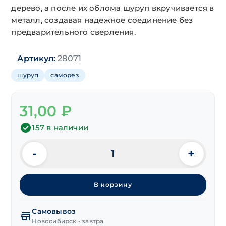
дерево, а после их облома шуруп вкручивается в
металл, создавая надежное соединение без
предварительного сверления.
Артикул:
28071
шуруп
саморез
31,00
₽
157 в наличии
-
+
Количество
товара
Шуруп
В корзину
дерево/
металл
сверло
Самовывоз
с
Новосибирск • завтра