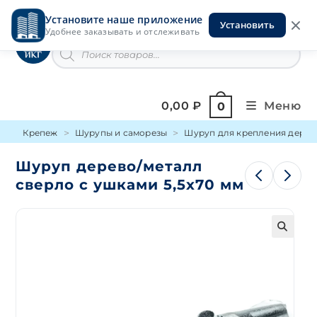
Перейти
Установите наше приложение
к
Установить
Инструменты на Горской
Удобнее заказывать и отслеживать
содержимому
Поиск
товаров
0,00
₽
Меню
0
Крепеж
Шурупы и саморезы
Шуруп для крепления дерева
Шуруп дерево/металл
сверло с ушками 5,5х70 мм
🔍