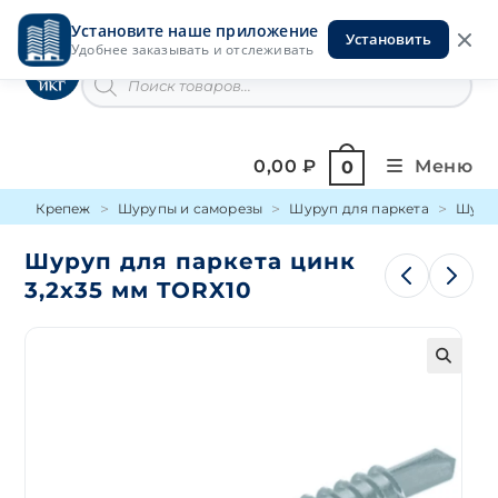
Перейти
Установите наше приложение
к
Установить
Инструменты на Горской
Удобнее заказывать и отслеживать
содержимому
Поиск
товаров
0,00
₽
Меню
0
Крепеж
Шурупы и саморезы
Шуруп для паркета
Шуруп
Шуруп для паркета цинк
3,2х35 мм TORX10
🔍