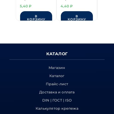
3,2х45 мм TORX10
3,2х35 мм TORX10
3,2х50
5,40
₽
4,40
₽
6,10
₽
В
В
КОРЗИНУ
КОРЗИНУ
КО
КАТАЛОГ
Магазин
Каталог
Прайс-лист
Доставка и оплата
DIN | ГОСТ | ISO
Калькулятор крепежа