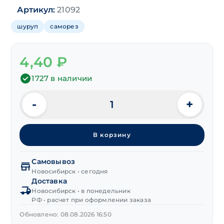
Артикул:
21092
шуруп
саморез
4,40
₽
1727 в наличии
-
+
Количество
товара
Шуруп
В корзину
для
паркета
цинк
Самовывоз
3,2х35 мм
Новосибирск • сегодня
Доставка
TORX10
Новосибирск • в понедельник
РФ • расчет при оформлении заказа
Обновлено: 08.08.2026 16:50