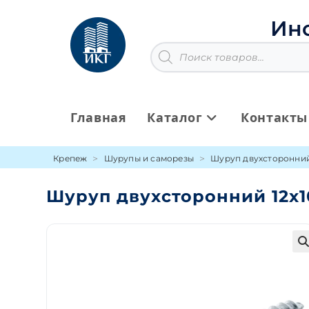
Перейти
к
Ин
содержимому
Поиск
товаров
Главная
Каталог
Контакты
Крепеж
Шурупы и саморезы
Шуруп двухсторонни
Шуруп двухсторонний 12х
🔍