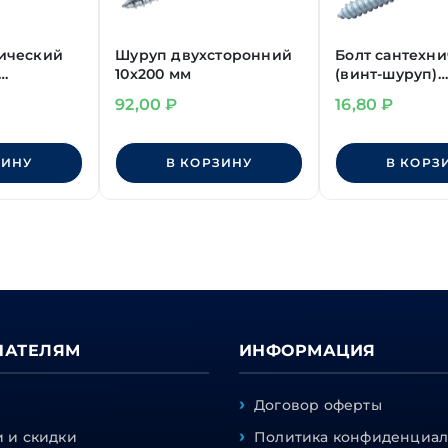
нический
Шуруп двухсторонний
Болт сантехн
10х200 мм
(винт-шуруп)
ез шлица
М10х100 мм
92,00
₽
16,80
₽
ЗИНУ
В КОРЗИНУ
В КОРЗ
ПАТЕЛЯМ
ИНФОРМАЦИЯ
Договор оферты
 и скидки
Политика конфиденциал