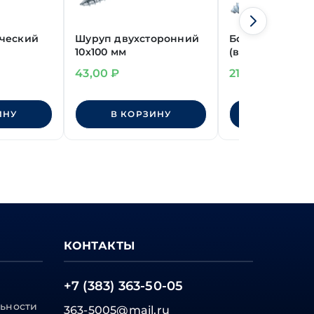
ический
Шуруп двухсторонний
Болт сантехни
10х100 мм
(винт-шуруп)
М8х140 мм
43,00
₽
21,00
₽
ИНУ
В КОРЗИНУ
В КОРЗИ
КОНТАКТЫ
+7 (383) 363-50-05
ьности
363-5005@mail.ru