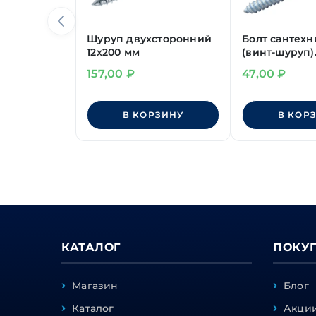
Шуруп двухсторонний
Болт сантех
12х200 мм
(винт-шуруп)
М8х240 мм б
157,00
₽
47,00
₽
TORX
В КОРЗИНУ
В КОР
КАТАЛОГ
ПОКУ
Магазин
Блог
Каталог
Акции