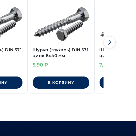
) DIN 571,
Шуруп (глухарь) DIN 571,
Шуруп (глухарь)
цинк 8х40 мм
цинк 8х60 мм
5,90
₽
7,00
₽
ИНУ
В КОРЗИНУ
В КОРЗИ