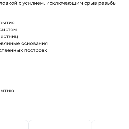
оловкой с усилием, исключающим срыв резьбы
крытия
 систем
лестниц
ревянные основания
йственных построек
крытию