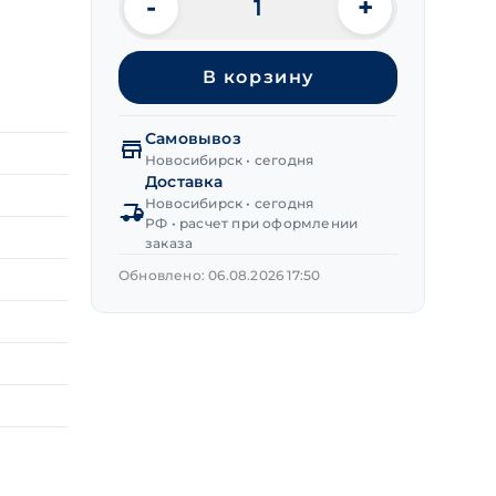
-
+
Количество
товара
Шуруп
В корзину
(глухарь)
DIN 571,
цинк
Самовывоз
6х40 мм
Новосибирск • сегодня
Доставка
Новосибирск • сегодня
РФ • расчет при оформлении
заказа
Обновлено: 06.08.2026 17:50