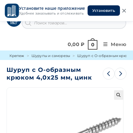
Перейти
Установите наше приложение
к
Установить
Инструменты на Горской
Удобнее заказывать и отслеживать
содержимому
Поиск
товаров
0,00
₽
Меню
0
Крепеж
Шурупы и саморезы
Шуруп с О-образным крюко
Шуруп с О-образным
крюком 4,0х25 мм, цинк
🔍