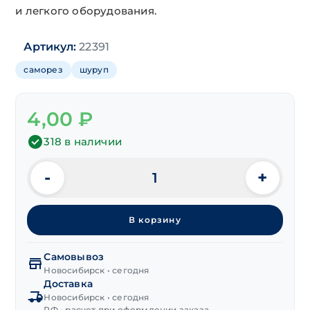
и легкого оборудования.
Артикул:
22391
саморез
шуруп
4,00
₽
318 в наличии
-
+
Количество
товара
Шуруп
В корзину
с
О-
образным
Самовывоз
крюком
Новосибирск • сегодня
Доставка
4,0х25 мм,
Новосибирск • сегодня
цинк
РФ • расчет при оформлении заказа