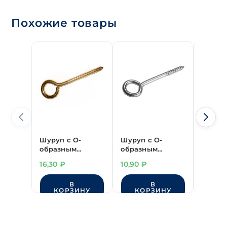
Похожие товары
Шуруп с О-
Шуруп с О-
Шуруп 
образным
образным
образ
крюком 5х38 мм,
крюком
крюко
16,30
₽
10,90
₽
4,10
₽
латунир
5,0х70 мм, цинк
4,0х30
В
В
КОРЗИНУ
КОРЗИНУ
КО