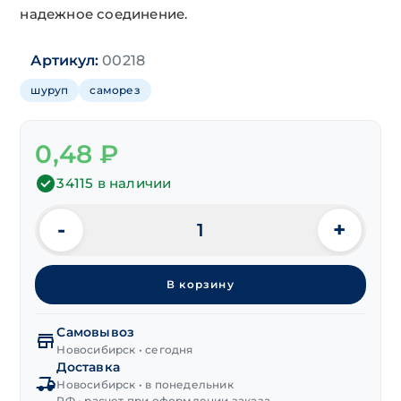
надежное соединение.
Артикул:
00218
шуруп
саморез
0,48
₽
34115 в наличии
-
+
Количество
товара
Шуруп
В корзину
универсальный
потай,
цинк
Самовывоз
3,5х16 мм
Новосибирск • сегодня
Доставка
Новосибирск • в понедельник
РФ • расчет при оформлении заказа