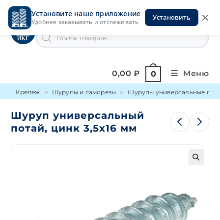
Перейти
Установите наше приложение
к
Установить
Инструменты на Горской
Удобнее заказывать и отслеживать
содержимому
Поиск
товаров
0,00
₽
Меню
0
Крепеж
Шурупы и саморезы
Шурупы универсальные пот
Шуруп универсальный
потай, цинк 3,5х16 мм
🔍