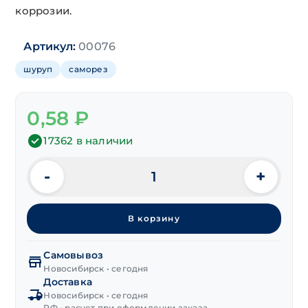
коррозии.
Артикул:
00076
шуруп
саморез
0,58
₽
17362 в наличии
-
+
Количество
товара
Шуруп
В корзину
универсальный
потай,
желт.
Самовывоз
3,0х30 мм
Новосибирск • сегодня
Доставка
Новосибирск • сегодня
РФ • расчет при оформлении заказа