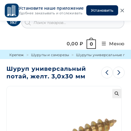
Перейти
Установите наше приложение
к
Установить
Инструменты на Горской
Удобнее заказывать и отслеживать
содержимому
Поиск
товаров
0,00
₽
Меню
0
Крепеж
Шурупы и саморезы
Шурупы универсальные пот
Шуруп универсальный
потай, желт. 3,0х30 мм
🔍