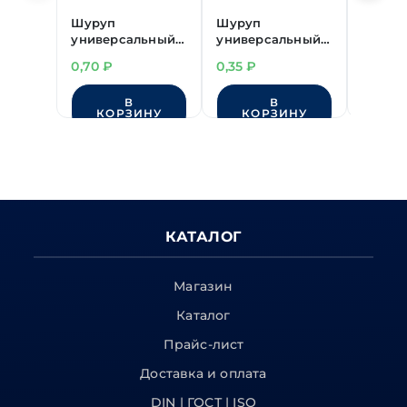
Шуруп
Шуруп
Шуруп
универсальный
универсальный
униве
потай, желт.
потай, желт.
потай,
0,70
₽
0,35
₽
0,49
₽
3,5х30 мм
2,5х13 мм
2,5х20
В
В
КОРЗИНУ
КОРЗИНУ
КО
КАТАЛОГ
Магазин
Каталог
Прайс-лист
Доставка и оплата
DIN | ГОСТ | ISO