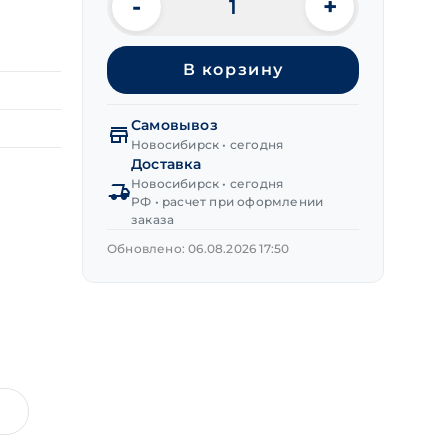
-
+
Количество
товара
Скоба
В корзину
U-
образ.
нерж.А2
Самовывоз
42 мм
Новосибирск • сегодня
(М8)
Доставка
АРТ
Новосибирск • сегодня
РФ • расчет при оформлении
9440
заказа
(М8х60)
Обновлено: 06.08.2026 17:50