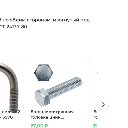
 по обеим сторонам, изогнутый под
Т 24137-80.
. нерж.А2
Болт шестигранная
Болт шестигра
N 3570
головка цинк
головка цинк 
М8х180 мм DIN 933
DIN 933 класс
27,00
₽
11,20
₽