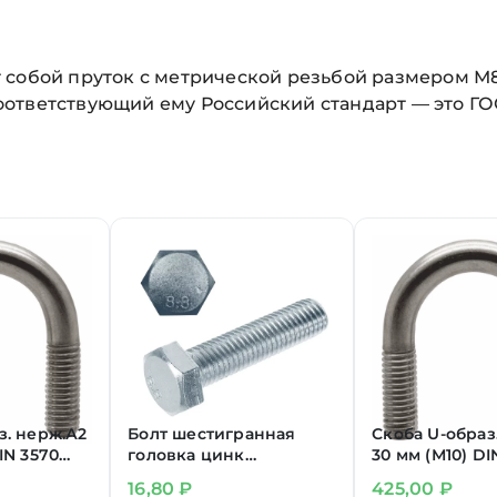
 собой пруток с метрической резьбой размером М8
ответствующий ему Российский стандарт — это ГОС
з. нерж.А2
Болт шестигранная
Скоба U-образ
IN 3570
головка цинк
30 мм (М10) DI
М8х100 мм DIN 933
(М10х70)
16,80
₽
425,00
₽