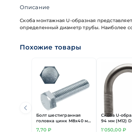
Описание
Скоба монтажная U-образная представляет
определенный диаметр трубы. Наиболее со
Похожие товары
Болт шестигранная
Скоба U-обра
головка цинк М8х40 мм
94 мм (М12) D
DIN 933 класс
(М12х138)
7,70
₽
1'050,00
₽