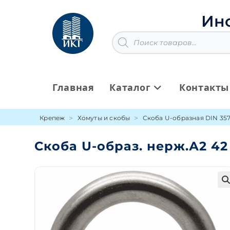
Перейти
к
Ин
содержимому
Поиск
товаров
Главная
Каталог
Контакты
Крепеж
Хомуты и скобы
Скоба U-образная DIN 35
Скоба U-образ. нерж.А2 42
🔍