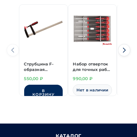
Струбцина F-
Набор отверток
Ключ 
образная
для точных работ
"MATRI
150х50 мм с
6 предм.
30х32 
550,00
₽
990,00
₽
1'950,
пласт. ручкой
"MATRIX"
"MATRIX"
Нет в наличии
В
КОРЗИНУ
КО
КАТАЛОГ