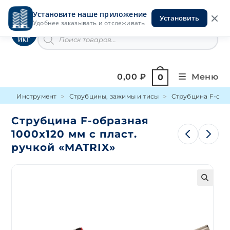
Перейти
Установите наше приложение
к
Установить
Инструменты на Горской
Удобнее заказывать и отслеживать
содержимому
Поиск
товаров
0,00
₽
Меню
0
Инструмент
Струбцины, зажимы и тисы
Струбцина F-обр
Струбцина F-образная
1000х120 мм с пласт.
ручкой «MATRIX»
🔍