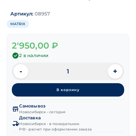
Артикул:
08957
MATRIX
2'950,00
₽
2 в наличии
-
+
Количество
товара
Струбцина
В корзину
F-
образная
1000х120 мм
Самовывоз
с
Новосибирск • сегодня
Доставка
пласт.
Новосибирск • в понедельник
ручкой
РФ • расчет при оформлении заказа
"MATRIX"