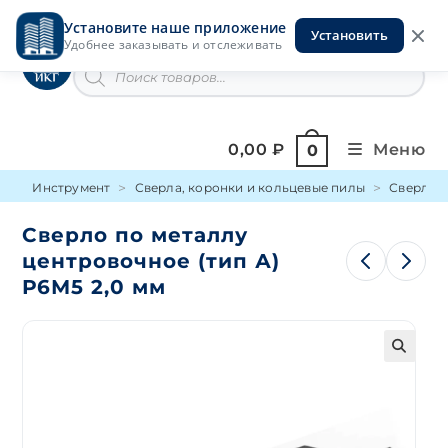
Перейти
Установите наше приложение
к
Установить
Инструменты на Горской
Удобнее заказывать и отслеживать
содержимому
Поиск
товаров
0,00
₽
Меню
0
Инструмент
Сверла, коронки и кольцевые пилы
Сверло п
Сверло по металлу
центровочное (тип А)
Р6М5 2,0 мм
🔍