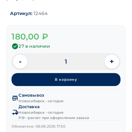
Артикул:
12464
180,00
₽
27 в наличии
-
+
Количество
товара
Сверло
В корзину
по
металлу
центровочное
Самовывоз
(тип
Новосибирск • сегодня
Доставка
А)
Новосибирск • сегодня
Р6М5
РФ • расчет при оформлении заказа
2,0 мм
Обновлено: 06.08.2026 17:50