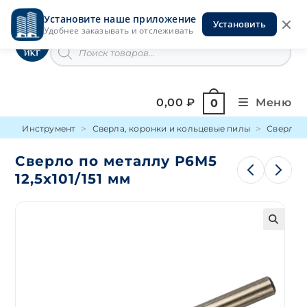
Перейти
Установите наше приложение
к
Установить
Инструменты на Горской
Удобнее заказывать и отслеживать
содержимому
Поиск
товаров
0,00
₽
Меню
0
Инструмент
Сверла, коронки и кольцевые пилы
Сверло п
Сверло по металлу Р6М5
12,5х101/151 мм
🔍