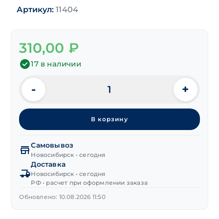
Артикул:
11404
310,00
₽
17 в наличии
-
+
Количество
товара
Сверло
В корзину
по
металлу
Р6М5
Самовывоз
12,5х101/151 мм
Новосибирск • сегодня
Доставка
Новосибирск • сегодня
РФ • расчет при оформлении заказа
Обновлено: 10.08.2026 11:50