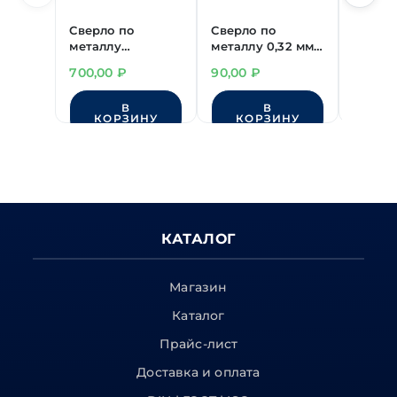
Сверло по
Сверло по
Сверло
металлу
металлу 0,32 мм
металл
"DEWALT"
Р6М5
Р6М5
700,00
₽
90,00
₽
85,00
EXTREME2
утолщенный ц/х
утолщ
5.0х46/86 мм
Нет 
В
В
КОРЗИНУ
КОРЗИНУ
КАТАЛОГ
Магазин
Каталог
Прайс-лист
Доставка и оплата