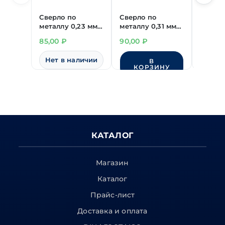
Сверло по
Сверло по
Сверло
металлу 0,23 мм
металлу 0,31 мм
металл
Р6М5
Р6М5
Р6М5
85,00
₽
90,00
₽
85,00
утолщенный ц/х
утолщенный ц/х
утолщ
Нет в наличии
В
КОРЗИНУ
КО
КАТАЛОГ
Магазин
Каталог
Прайс-лист
Доставка и оплата