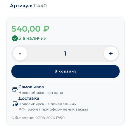
Артикул:
11440
540,00
₽
5 в наличии
-
+
Количество
товара
Сверло
В корзину
по
металлу
Р6М5
Самовывоз
16,1х125/185 мм
Новосибирск • сегодня
Доставка
Новосибирск • в понедельник
РФ • расчет при оформлении заказа
Обновлено: 07.08.2026 17:50