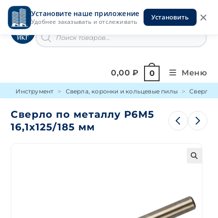
Перейти
Установите наше приложение
к
Установить
Инструменты на Горской
Удобнее заказывать и отслеживать
содержимому
Поиск
товаров
0,00
₽
Меню
0
Инструмент
Сверла, коронки и кольцевые пилы
Сверло п
Сверло по металлу Р6М5
16,1х125/185 мм
🔍