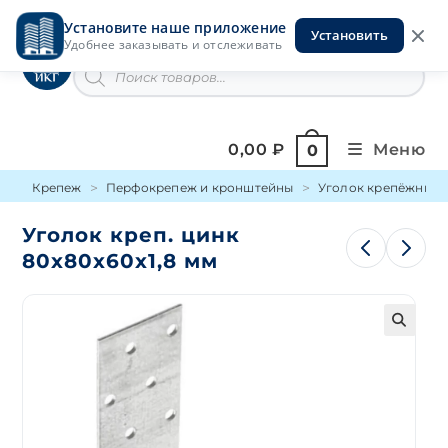
Перейти
Установите наше приложение
к
Установить
Инструменты на Горской
Удобнее заказывать и отслеживать
содержимому
Поиск
товаров
0,00
₽
Меню
0
Крепеж
Перфокрепеж и кронштейны
Уголок крепёжный
Уголок креп. цинк
80х80х60х1,8 мм
🔍