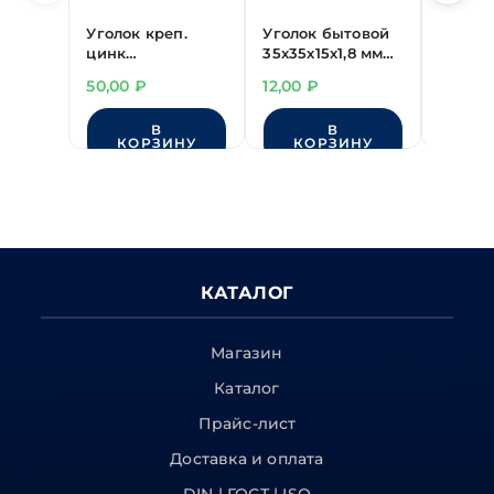
Уголок креп.
Уголок бытовой
Уголок
цинк
35х35х15х1,8 мм
цинк
50х130х65х1,8 мм
цинк
90х90х
50,00
₽
12,00
₽
49,00
(анкер.отв.)
(анкер.
В
В
КОРЗИНУ
КОРЗИНУ
КО
КАТАЛОГ
Магазин
Каталог
Прайс-лист
Доставка и оплата