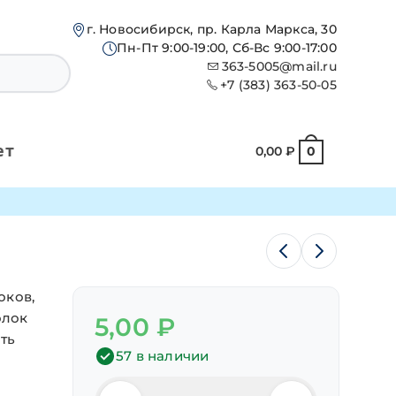
г. Новосибирск, пр. Карла Маркса, 30
Пн-Пт 9:00-19:00, Сб-Вс 9:00-17:00
363-5005@mail.ru
+7 (383) 363-50-05
ет
0,00
₽
0
оков,
олок
5,00
₽
ть
57 в наличии