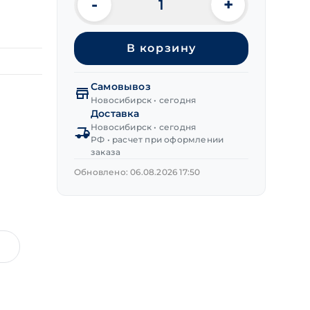
-
+
Количество
товара
Уголок
В корзину
оконный
УГ-
50
Самовывоз
без
Новосибирск • сегодня
покрытия
Доставка
Новосибирск • сегодня
РФ • расчет при оформлении
заказа
Обновлено: 06.08.2026 17:50