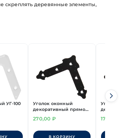
ие скреплять деревянные элементы,
й УГ-100
Уголок оконный
Уголок оконны
декоративный прямой
декоративный
165 мм, черный
75 мм, черный
270,00
₽
170,00
₽
ИНУ
В КОРЗИНУ
В КОРЗИ