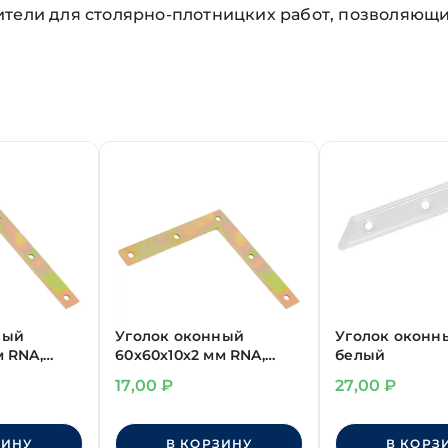
ители для столярно-плотницких работ, позволяющ
ный
Уголок оконный
Уголок оконны
м RNA,
60х60х10х2 мм RNA,
белый
желт. цинк
17,00
₽
27,00
₽
ЗИНУ
В КОРЗИНУ
В КОРЗ