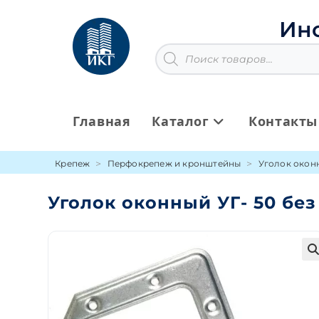
Перейти
к
Ин
содержимому
Поиск
товаров
Главная
Каталог
Контакты
Крепеж
Перфокрепеж и кронштейны
Уголок окон
Уголок оконный УГ- 50 бе
🔍