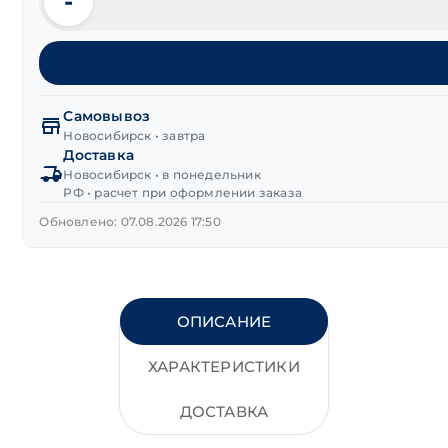
-
Количество
товара
Винт
DIN 912
с
внутренним
Самовывоз
шестигранником
Новосибирск • завтра
Доставка
12.9
Новосибирск • в понедельник
М2х4 мм
РФ • расчет при оформлении заказа
с
полной
Обновлено: 07.08.2026 17:50
резьбой,
оксид
ОПИСАНИЕ
ХАРАКТЕРИСТИКИ
ДОСТАВКА