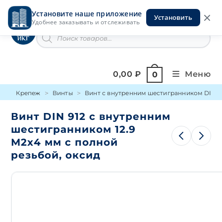
Перейти
Установите наше приложение
к
Установить
Инструменты на Горской
Удобнее заказывать и отслеживать
содержимому
Поиск
товаров
0,00
₽
Меню
0
Крепеж
Винты
Винт с внутренним шестигранником DIN 9
Винт DIN 912 с внутренним
шестигранником 12.9
М2х4 мм с полной
резьбой, оксид