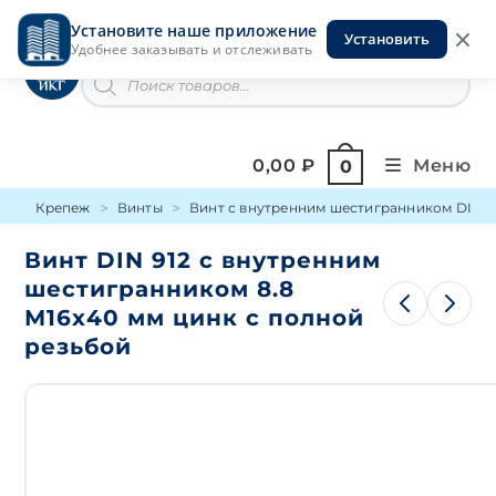
Перейти
Установите наше приложение
к
Установить
Инструменты на Горской
Удобнее заказывать и отслеживать
содержимому
Поиск
товаров
0,00
₽
Меню
0
Крепеж
Винты
Винт с внутренним шестигранником DIN 9
Винт DIN 912 с внутренним
шестигранником 8.8
М16х40 мм цинк с полной
резьбой