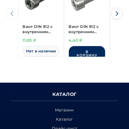
Винт DIN 912 с
Винт DIN 912 с
Винт D
внутренним
внутренним
внутр
шестигранником
шестигранником
шести
11,00
₽
4,40
₽
8,60
₽
8.8 М4х50 мм
8.8 М5х20 мм
8.8 М4
цинк с неполной
цинк с полной
цинк с
Нет в наличии
В
резьбой
резьбой
резьб
КОРЗИНУ
КО
КАТАЛОГ
Магазин
Каталог
Прайс-лист