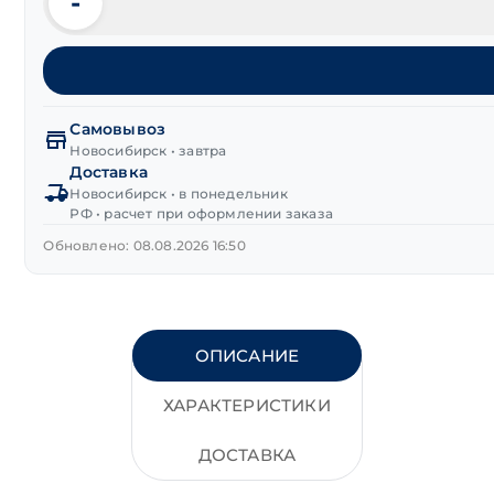
-
Количество
товара
Винт
DIN 912
с
внутренним
Самовывоз
шестигранником
Новосибирск • завтра
Доставка
8.8
Новосибирск • в понедельник
М16х40 мм
РФ • расчет при оформлении заказа
цинк
с
Обновлено: 08.08.2026 16:50
полной
резьбой
ОПИСАНИЕ
ХАРАКТЕРИСТИКИ
ДОСТАВКА