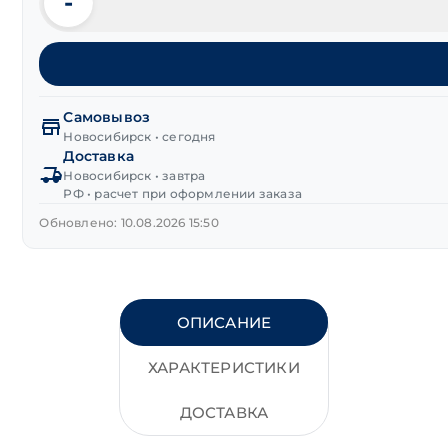
-
Количество
товара
Винт
DIN 912
с
внутренним
Самовывоз
шестигранником
Новосибирск • сегодня
Доставка
8.8
Новосибирск • завтра
М3х25 мм
РФ • расчет при оформлении заказа
цинк
с
Обновлено: 10.08.2026 15:50
полной
резьбой
ОПИСАНИЕ
ХАРАКТЕРИСТИКИ
ДОСТАВКА