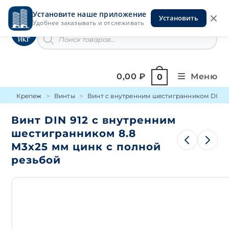
Перейти
Установите наше приложение
к
Установить
Инструменты на Горской
Удобнее заказывать и отслеживать
содержимому
Поиск
товаров
0,00
₽
Меню
0
Крепеж
Винты
Винт с внутренним шестигранником DIN 9
Винт DIN 912 с внутренним
шестигранником 8.8
М3х25 мм цинк с полной
резьбой