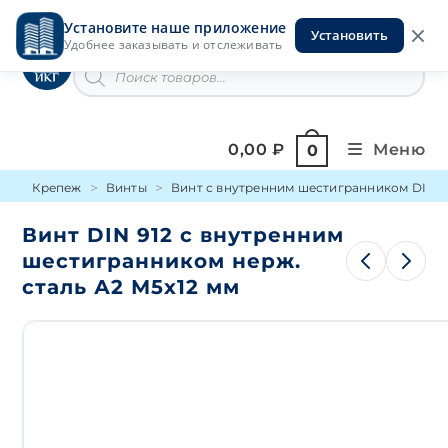
Перейти
Установите наше приложение
к
Установить
Инструменты на Горской
Удобнее заказывать и отслеживать
содержимому
Поиск
товаров
0,00
₽
Меню
0
Крепеж
Винты
Винт с внутренним шестигранником DIN 9
Винт DIN 912 с внутренним
шестигранником нерж.
сталь А2 М5х12 мм