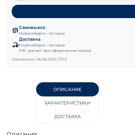
товара
Винт
DIN 912
с
внутренним
Самовывоз
шестигранником
Новосибирск • сегодня
Доставка
нерж.
Новосибирск • сегодня
сталь
РФ • расчет при оформлении заказа
А2
М5х12 мм
Обновлено: 06.08.2026 17:50
ОПИСАНИЕ
ХАРАКТЕРИСТИКИ
ДОСТАВКА
Описание