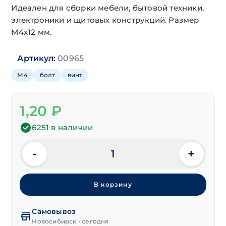
Идеален для сборки мебели, бытовой техники,
электроники и щитовых конструкций. Размер
М4х12 мм.
Артикул:
00965
М4
болт
винт
1,20
₽
6251 в наличии
-
+
Количество
товара
Винт
В корзину
п/
сф.
DIN 7985
Самовывоз
крест
Новосибирск • сегодня