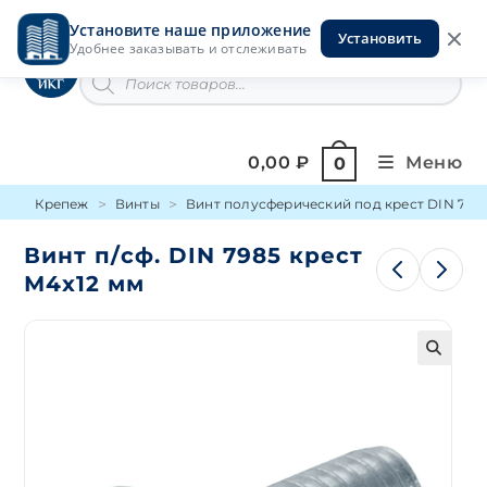
Перейти
Установите наше приложение
к
Установить
Инструменты на Горской
Удобнее заказывать и отслеживать
содержимому
Поиск
товаров
0,00
₽
Меню
0
Крепеж
Винты
Винт полусферический под крест DIN 798
Винт п/сф. DIN 7985 крест
М4х12 мм
🔍