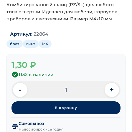
Комбинированный шлиц (PZ/SL) для любого
типа отвертки. Идеален для мебели, корпусов
приборов и светотехники. Размер М4х10 мм.
Артикул:
22864
болт
винт
М4
1,30
₽
1132 в наличии
-
+
Количество
товара
Винт
В корзину
п.ш.
DIN 967
М4х10 мм,
Самовывоз
цинк
Новосибирск • сегодня