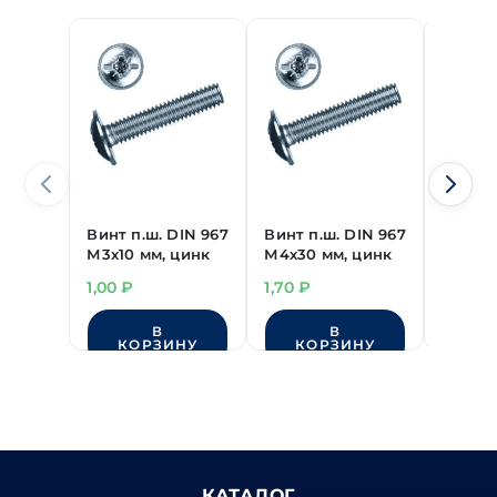
Винт п.ш. DIN 967
Винт п.ш. DIN 967
Винт п
М3х10 мм, цинк
М4х30 мм, цинк
М4х12 
1,00
₽
1,70
₽
1,30
₽
В
В
КОРЗИНУ
КОРЗИНУ
КО
КАТАЛОГ