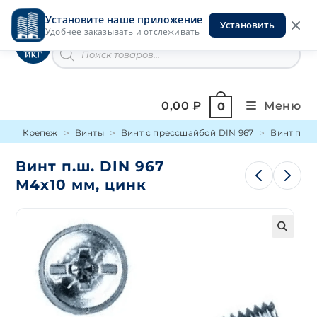
Перейти
Установите наше приложение
к
Установить
Инструменты на Горской
Удобнее заказывать и отслеживать
содержимому
Поиск
товаров
0,00
₽
Меню
0
Крепеж
Винты
Винт с прессшайбой DIN 967
Винт п.ш.
Винт п.ш. DIN 967
М4х10 мм, цинк
🔍