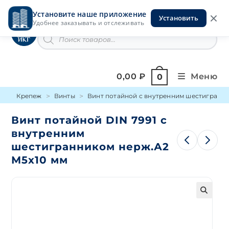
Перейти
Установите наше приложение
к
Установить
Инструменты на Горской
Удобнее заказывать и отслеживать
содержимому
Поиск
товаров
0,00
₽
Меню
0
Крепеж
Винты
Винт потайной с внутренним шестигранни
Винт потайной DIN 7991 с
внутренним
шестигранником нерж.А2
М5х10 мм
🔍