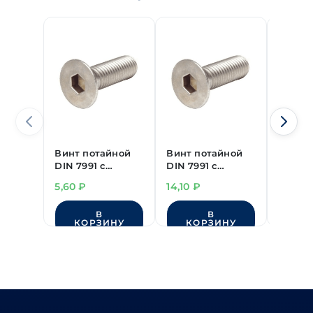
Винт потайной
Винт потайной
Винт 
DIN 7991 с
DIN 7991 с
DIN 79
внутренним
внутренним
внутр
5,60
₽
14,10
₽
8,60
₽
шестигранником
шестигранником
шести
нерж.А2
нерж.А2
нерж.
В
В
М3х16 мм
М4х35 мм
М4х20
КОРЗИНУ
КОРЗИНУ
КО