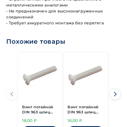
металлическими аналогами
• Не предназначен для высоконагруженных
соединений
• Требует аккуратного монтажа без перетяга
Похожие товары
Винт потайной
Винт потайной
Винт 
DIN 963 шлиц
DIN 963 шлиц
DIN 96
полиамид
полиамид
полиа
18,00
₽
16,00
₽
16,00
М6х30 мм
М6х16 мм
М4х30