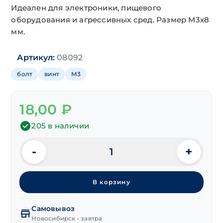
Идеален для электроники, пищевого
оборудования и агрессивных сред. Размер М3х8
мм.
Артикул:
08092
болт
винт
М3
18,00
₽
205 в наличии
-
+
Количество
товара
Винт
В корзину
потайной
DIN 963
шлиц
Самовывоз
полиамид
Новосибирск • завтра