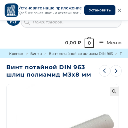
Перейти
Установите наше приложение
к
Установить
Инструменты на Горской
Удобнее заказывать и отслеживать
содержимому
Поиск
товаров
0,00
₽
Меню
0
Крепеж
Винты
Винт потайной со шлицем DIN 963
Пол
Винт потайной DIN 963
шлиц полиамид М3х8 мм
🔍