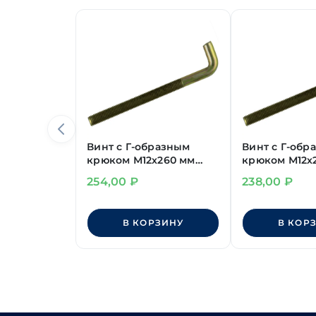
Винт с Г-образным
Винт с Г-обр
крюком М12х260 мм
крюком М12х
желт.
желт.
254,00
₽
238,00
₽
В КОРЗИНУ
В КОР