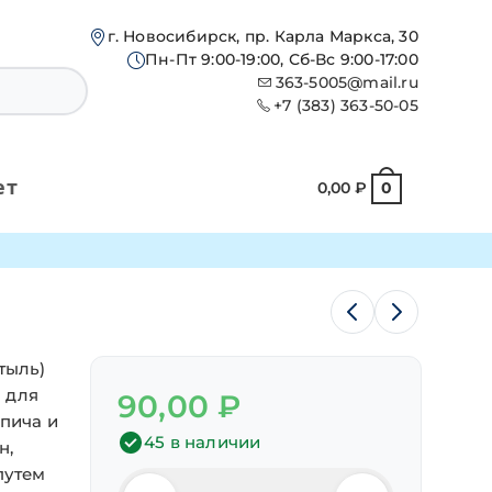
г. Новосибирск, пр. Карла Маркса, 30
Пн-Пт 9:00-19:00, Сб-Вс 9:00-17:00
363-5005@mail.ru
+7 (383) 363-50-05
ет
0,00
₽
0
тыль)
 для
90,00
₽
пича и
45 в наличии
н,
путем