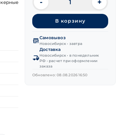
-
+
нкерные
Количество
товара
Винт
В корзину
с
Г-
образным
Самовывоз
крюком
Новосибирск • завтра
М8х230 мм
Доставка
желт.
Новосибирск • в понедельник
РФ • расчет при оформлении
заказа
Обновлено: 08.08.2026 16:50