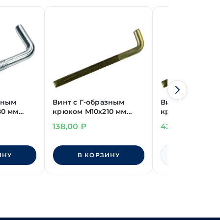
зным
Винт с Г-образным
Винт с Г-образ
80 мм
крюком М10х210 мм
крюком М6х100
желт.
желт.
138,00
₽
42,00
₽
Нет в нал
ИНУ
В КОРЗИНУ