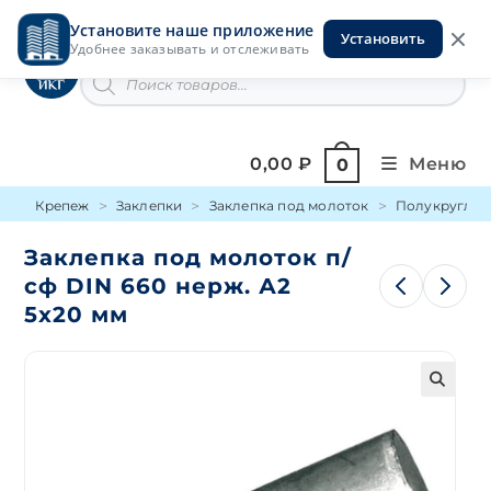
Перейти
Установите наше приложение
к
Установить
Инструменты на Горской
Удобнее заказывать и отслеживать
содержимому
Поиск
товаров
0,00
₽
Меню
0
Крепеж
Заклепки
Заклепка под молоток
Полукруглая 
Заклепка под молоток п/
сф DIN 660 нерж. А2
5х20 мм
🔍