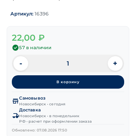
Артикул:
16396
22,00
₽
57 в наличии
-
+
Количество
товара
Заклепка
В корзину
под
молоток
п/
Самовывоз
сф
Новосибирск • сегодня
Доставка
DIN 660
Новосибирск • в понедельник
нерж.
РФ • расчет при оформлении заказа
А2
5х20 мм
Обновлено: 07.08.2026 17:50