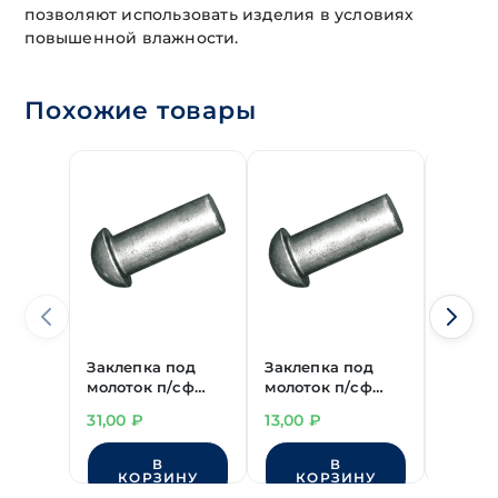
позволяют использовать изделия в условиях
повышенной влажности.
Похожие товары
Заклепка под
Заклепка под
Заклеп
молоток п/сф
молоток п/сф
молото
DIN 660 нерж. А2
DIN 660 нерж. А2
DIN 66
31,00
₽
13,00
₽
5,50
₽
6х14 мм
5х8 мм
3х8 мм
В
В
КОРЗИНУ
КОРЗИНУ
КО